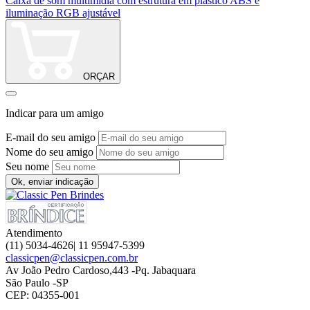
Caixa de som multimídia com estrutura em plástico ABS e
iluminação RGB ajustável
ORÇAR
Indicar para um amigo
E-mail do seu amigo
Nome do seu amigo
Seu nome
Ok, enviar indicação
Atendimento
(11) 5034-4626| 11 95947-5399
classicpen@classicpen.com.br
Av João Pedro Cardoso,443 -Pq. Jabaquara
São Paulo -SP
CEP: 04355-001