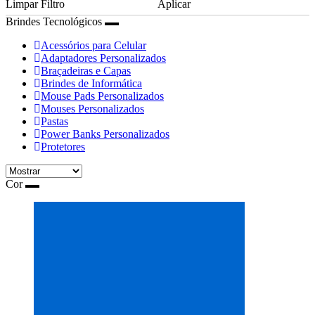
Limpar Filtro
Aplicar
Brindes Tecnológicos
Acessórios para Celular
Adaptadores Personalizados
Braçadeiras e Capas
Brindes de Informática
Mouse Pads Personalizados
Mouses Personalizados
Pastas
Power Banks Personalizados
Protetores
Cor