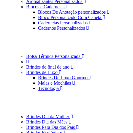
Aromatizantes Personalizados
Blocos e Cadernetas
Blocos De Anotação personalizados
Bloco Personalizado Com Caneta
Cadernetas Personalizadas
Cadernos Personalizados
Bolsa Térmica Personalizada
Brindes de final de ano
Brindes de Luxo
Brindes De Luxo Gourmet
Malas e Mochilas
Tecnologia
Brindes Dia da Mulher
Brindes Dia das Mães
Brindes Para Dia dos Pais
Brindes Ecológicos