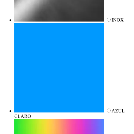
INOX
AZUL
CLARO