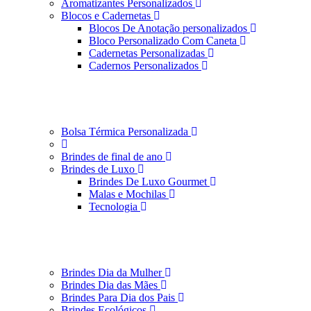
Aromatizantes Personalizados
Blocos e Cadernetas
Blocos De Anotação personalizados
Bloco Personalizado Com Caneta
Cadernetas Personalizadas
Cadernos Personalizados
Bolsa Térmica Personalizada
Brindes de final de ano
Brindes de Luxo
Brindes De Luxo Gourmet
Malas e Mochilas
Tecnologia
Brindes Dia da Mulher
Brindes Dia das Mães
Brindes Para Dia dos Pais
Brindes Ecológicos