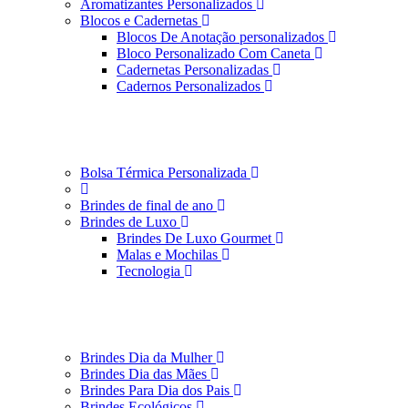
Aromatizantes Personalizados
Blocos e Cadernetas
Blocos De Anotação personalizados
Bloco Personalizado Com Caneta
Cadernetas Personalizadas
Cadernos Personalizados
Bolsa Térmica Personalizada
Brindes de final de ano
Brindes de Luxo
Brindes De Luxo Gourmet
Malas e Mochilas
Tecnologia
Brindes Dia da Mulher
Brindes Dia das Mães
Brindes Para Dia dos Pais
Brindes Ecológicos