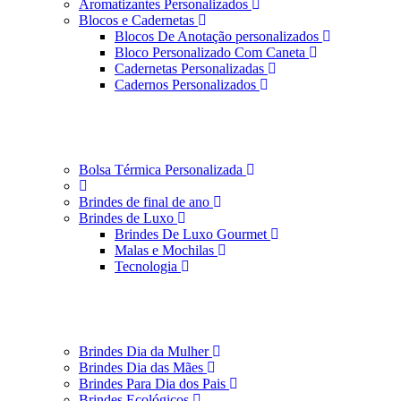
Aromatizantes Personalizados
Blocos e Cadernetas
Blocos De Anotação personalizados
Bloco Personalizado Com Caneta
Cadernetas Personalizadas
Cadernos Personalizados
Bolsa Térmica Personalizada
Brindes de final de ano
Brindes de Luxo
Brindes De Luxo Gourmet
Malas e Mochilas
Tecnologia
Brindes Dia da Mulher
Brindes Dia das Mães
Brindes Para Dia dos Pais
Brindes Ecológicos