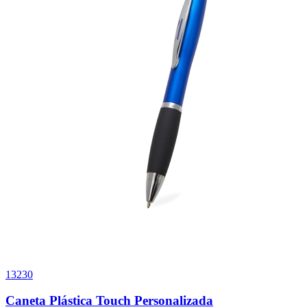
13230
Caneta Plástica Touch Personalizada