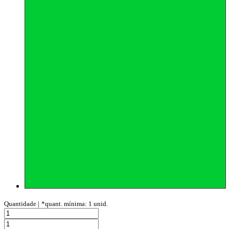
Quantidade |
*quant. mínima: 1 unid.