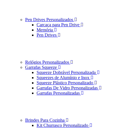
Pen Drives Personalizados
Carcaça para Pen Drive
Memória
Pen Drives
Relógios Personalizados
Garrafas Squeeze
Squeeze Dobrável Personalizada
Squeezes de Alumínio e Inox
Squeeze Plástico Personalizado
Garrafas De Vidro Personalizadas
Garrafas Personalizadas
Brindes Para Cozinha
Kit Churrasco Personalizado