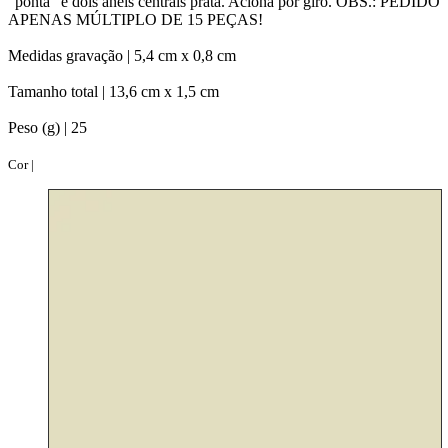
“ponta” e dois anéis centrais prata. Aciona por giro. OBS.: PEDIDO
APENAS MÚLTIPLO DE 15 PEÇAS!
Medidas gravação |
5,4 cm x 0,8 cm
Tamanho total |
13,6 cm x 1,5 cm
Peso (g) |
25
Cor |