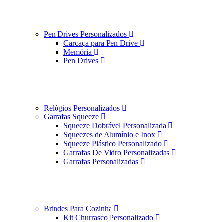
Pen Drives Personalizados
Carcaça para Pen Drive
Memória
Pen Drives
Relógios Personalizados
Garrafas Squeeze
Squeeze Dobrável Personalizada
Squeezes de Alumínio e Inox
Squeeze Plástico Personalizado
Garrafas De Vidro Personalizadas
Garrafas Personalizadas
Brindes Para Cozinha
Kit Churrasco Personalizado