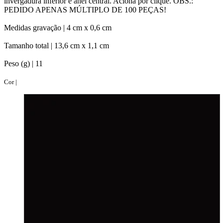
invergadura inferior e anel central. Aciona por clique. OBS.:
PEDIDO APENAS MÚLTIPLO DE 100 PEÇAS!
Medidas gravação |
4 cm x 0,6 cm
Tamanho total |
13,6 cm x 1,1 cm
Peso (g) |
11
Cor |