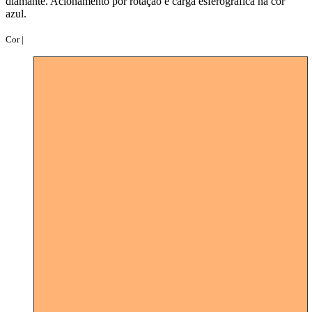
diamante. Acionamento por rotação e carga esferográfica na cor
azul.
Cor |