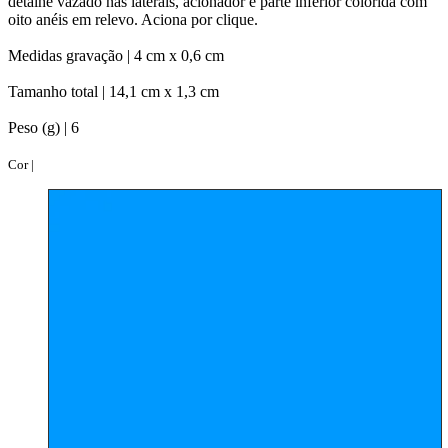
detalhe vazado nas laterais, acionador e parte inferior colorida com
oito anéis em relevo. Aciona por clique.
Medidas gravação |
4 cm x 0,6 cm
Tamanho total |
14,1 cm x 1,3 cm
Peso (g) |
6
Cor |