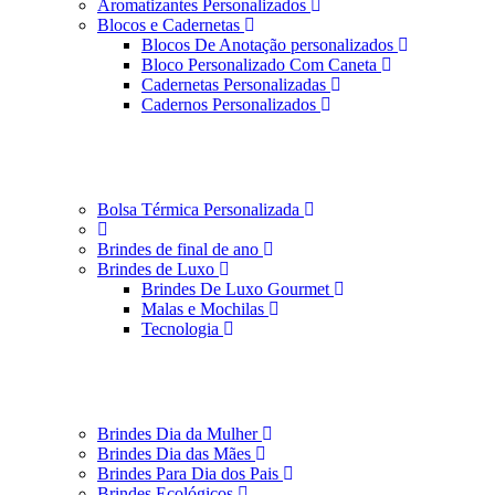
Aromatizantes Personalizados
Blocos e Cadernetas
Blocos De Anotação personalizados
Bloco Personalizado Com Caneta
Cadernetas Personalizadas
Cadernos Personalizados
Bolsa Térmica Personalizada
Brindes de final de ano
Brindes de Luxo
Brindes De Luxo Gourmet
Malas e Mochilas
Tecnologia
Brindes Dia da Mulher
Brindes Dia das Mães
Brindes Para Dia dos Pais
Brindes Ecológicos