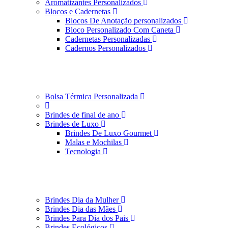
Aromatizantes Personalizados
Blocos e Cadernetas
Blocos De Anotação personalizados
Bloco Personalizado Com Caneta
Cadernetas Personalizadas
Cadernos Personalizados
Bolsa Térmica Personalizada
Brindes de final de ano
Brindes de Luxo
Brindes De Luxo Gourmet
Malas e Mochilas
Tecnologia
Brindes Dia da Mulher
Brindes Dia das Mães
Brindes Para Dia dos Pais
Brindes Ecológicos