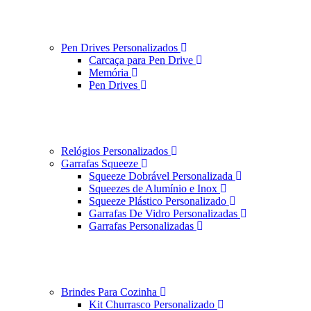
Pen Drives Personalizados
Carcaça para Pen Drive
Memória
Pen Drives
Relógios Personalizados
Garrafas Squeeze
Squeeze Dobrável Personalizada
Squeezes de Alumínio e Inox
Squeeze Plástico Personalizado
Garrafas De Vidro Personalizadas
Garrafas Personalizadas
Brindes Para Cozinha
Kit Churrasco Personalizado