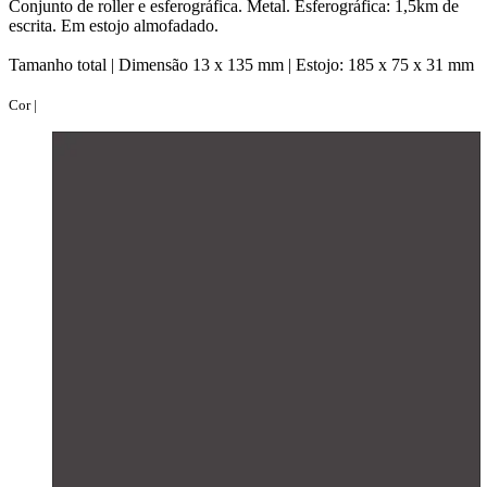
Conjunto de roller e esferográfica. Metal. Esferográfica: 1,5km de
escrita. Em estojo almofadado.
Tamanho total |
Dimensão 13 x 135 mm | Estojo: 185 x 75 x 31 mm
Cor |