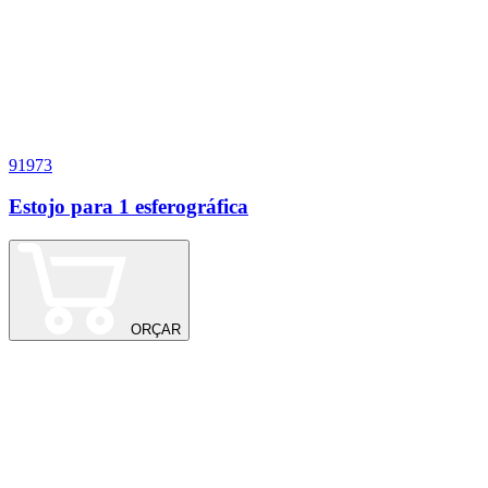
91973
1
Estojo para 1 esferográfica
E
ORÇAR