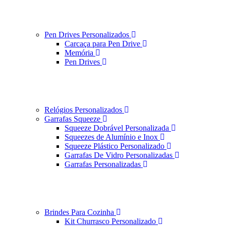
Pen Drives Personalizados
Carcaça para Pen Drive
Memória
Pen Drives
Relógios Personalizados
Garrafas Squeeze
Squeeze Dobrável Personalizada
Squeezes de Alumínio e Inox
Squeeze Plástico Personalizado
Garrafas De Vidro Personalizadas
Garrafas Personalizadas
Brindes Para Cozinha
Kit Churrasco Personalizado