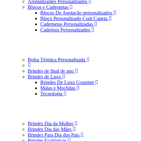
Aromatizantes Personalizados
Blocos e Cadernetas
Blocos De Anotação personalizados
Bloco Personalizado Com Caneta
Cadernetas Personalizadas
Cadernos Personalizados
Bolsa Térmica Personalizada
Brindes de final de ano
Brindes de Luxo
Brindes De Luxo Gourmet
Malas e Mochilas
Tecnologia
Brindes Dia da Mulher
Brindes Dia das Mães
Brindes Para Dia dos Pais
Brindes Ecológicos