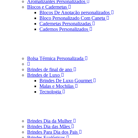
Aromatizantes Personalizados
Blocos e Cadernetas
Blocos De Anotação personalizados
Bloco Personalizado Com Caneta
Cadernetas Personalizadas
Cadernos Personalizados
Bolsa Térmica Personalizada
Brindes de final de ano
Brindes de Luxo
Brindes De Luxo Gourmet
Malas e Mochilas
Tecnologia
Brindes Dia da Mulher
Brindes Dia das Mães
Brindes Para Dia dos Pais
Brindes Ecológicos