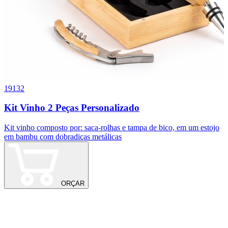
19132
k
Kit Vinho 2 Peças Personalizado
Kit vinho composto por: saca-rolhas e tampa de bico, em um estojo
K
em bambu com dobradiças metálicas
ORÇAR