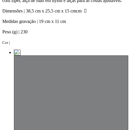
com zíper, alça de mão em nylon e alças para as costas ajustáveis.
Dimensões |
38,5 cm x 25,5 cm x 15 cmcm
Medidas gravação |
19 cm x 11 cm
Peso (g) |
230
Cor |