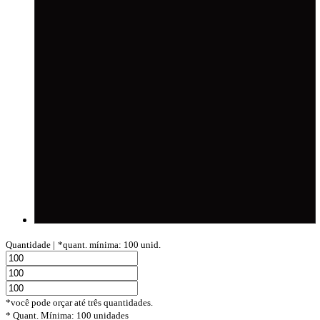
Quantidade |
*quant. mínima: 100 unid.
*você pode orçar até três quantidades.
* Quant. Mínima: 100 unidades