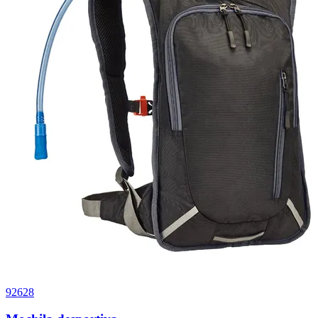
92628
4