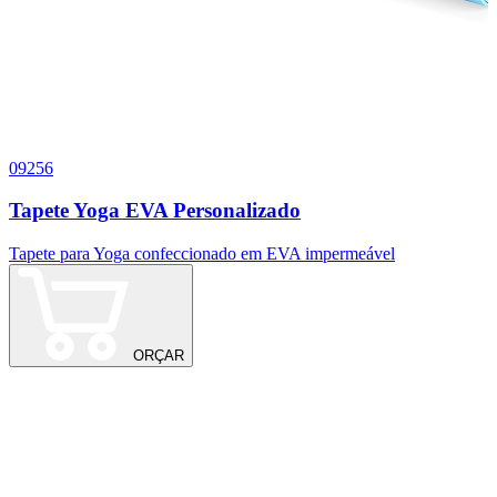
09256
1
Tapete Yoga EVA Personalizado
Tapete para Yoga confeccionado em EVA impermeável
C
M
ORÇAR