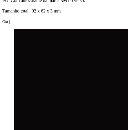
PU. Com autocolante da marca 3M no verso.
Tamanho total |
92 x 62 x 3 mm
Cor |