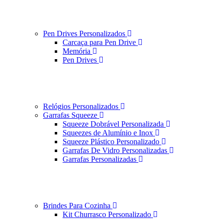
Pen Drives Personalizados
Carcaça para Pen Drive
Memória
Pen Drives
Relógios Personalizados
Garrafas Squeeze
Squeeze Dobrável Personalizada
Squeezes de Alumínio e Inox
Squeeze Plástico Personalizado
Garrafas De Vidro Personalizadas
Garrafas Personalizadas
Brindes Para Cozinha
Kit Churrasco Personalizado