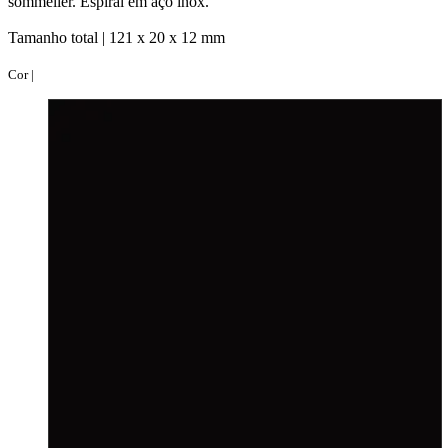
sommelier. Espiral em aço inox.
Tamanho total |
121 x 20 x 12 mm
Cor |