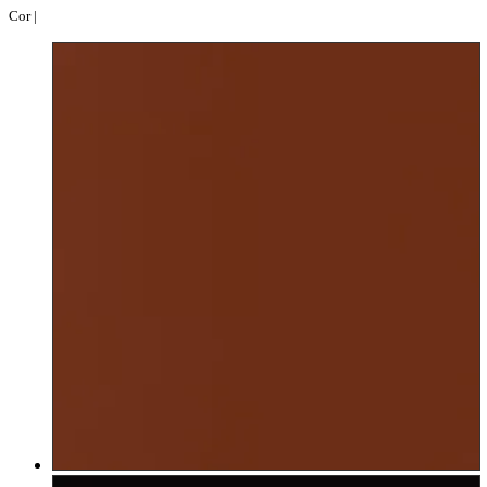
Cor |