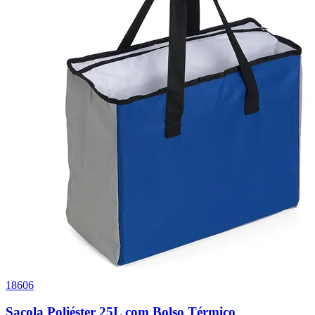
18606
9
Sacola Poliéster 25L com Bolso Térmico