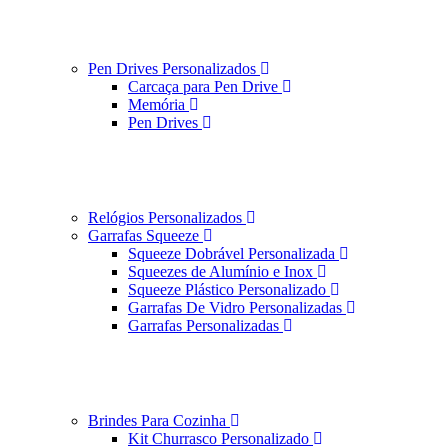
Pen Drives Personalizados
Carcaça para Pen Drive
Memória
Pen Drives
Relógios Personalizados
Garrafas Squeeze
Squeeze Dobrável Personalizada
Squeezes de Alumínio e Inox
Squeeze Plástico Personalizado
Garrafas De Vidro Personalizadas
Garrafas Personalizadas
Brindes Para Cozinha
Kit Churrasco Personalizado