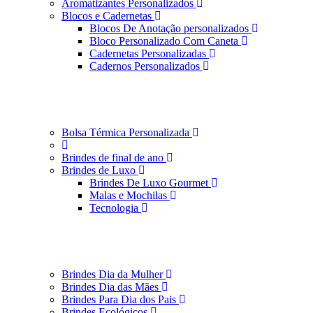
Aromatizantes Personalizados
Blocos e Cadernetas
Blocos De Anotação personalizados
Bloco Personalizado Com Caneta
Cadernetas Personalizadas
Cadernos Personalizados
Bolsa Térmica Personalizada
Brindes de final de ano
Brindes de Luxo
Brindes De Luxo Gourmet
Malas e Mochilas
Tecnologia
Brindes Dia da Mulher
Brindes Dia das Mães
Brindes Para Dia dos Pais
Brindes Ecológicos