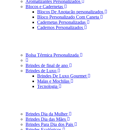
Aromatizantes Personalizados
Blocos e Cadernetas
Blocos De Anotação personalizados
Bloco Personalizado Com Caneta
Cadernetas Personalizadas
Cadernos Personalizados
Bolsa Térmica Personalizada
Brindes de final de ano
Brindes de Luxo
Brindes De Luxo Gourmet
Malas e Mochilas
Tecnologia
Brindes Dia da Mulher
Brindes Dia das Mães
Brindes Para Dia dos Pais
Brindes Ecológicos