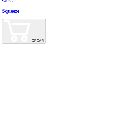
94063
1
Squeeze
S
ORÇAR