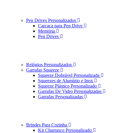
Pen Drives Personalizados
Carcaça para Pen Drive
Memória
Pen Drives
Relógios Personalizados
Garrafas Squeeze
Squeeze Dobrável Personalizada
Squeezes de Alumínio e Inox
Squeeze Plástico Personalizado
Garrafas De Vidro Personalizadas
Garrafas Personalizadas
Brindes Para Cozinha
Kit Churrasco Personalizado