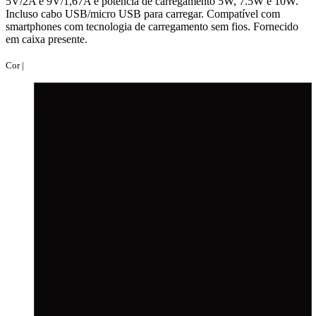
5V/2A e 9V/1,67A e potência de carregamento 5W, 7.5W e 10W.
Incluso cabo USB/micro USB para carregar. Compatível com
smartphones com tecnologia de carregamento sem fios. Fornecido
em caixa presente.
Cor |