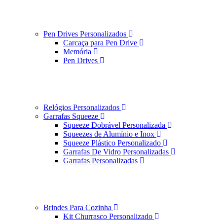
Pen Drives Personalizados
Carcaça para Pen Drive
Memória
Pen Drives
Relógios Personalizados
Garrafas Squeeze
Squeeze Dobrável Personalizada
Squeezes de Alumínio e Inox
Squeeze Plástico Personalizado
Garrafas De Vidro Personalizadas
Garrafas Personalizadas
Brindes Para Cozinha
Kit Churrasco Personalizado