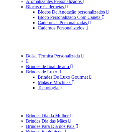
Aromatizantes Personalizados
Blocos e Cadernetas
Blocos De Anotação personalizados
Bloco Personalizado Com Caneta
Cadernetas Personalizadas
Cadernos Personalizados
Bolsa Térmica Personalizada
Brindes de final de ano
Brindes de Luxo
Brindes De Luxo Gourmet
Malas e Mochilas
Tecnologia
Brindes Dia da Mulher
Brindes Dia das Mães
Brindes Para Dia dos Pais
Brindes Ecológicos