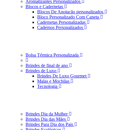
Aromatizantes Personalizados
Blocos e Cadernetas
Blocos De Anotação personalizados
Bloco Personalizado Com Caneta
Cadernetas Personalizadas
Cadernos Personalizados
Bolsa Térmica Personalizada
Brindes de final de ano
Brindes de Luxo
Brindes De Luxo Gourmet
Malas e Mochilas
Tecnologia
Brindes Dia da Mulher
Brindes Dia das Mães
Brindes Para Dia dos Pais
Brindes Ecológicos