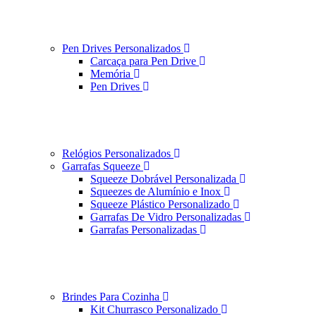
Pen Drives Personalizados
Carcaça para Pen Drive
Memória
Pen Drives
Relógios Personalizados
Garrafas Squeeze
Squeeze Dobrável Personalizada
Squeezes de Alumínio e Inox
Squeeze Plástico Personalizado
Garrafas De Vidro Personalizadas
Garrafas Personalizadas
Brindes Para Cozinha
Kit Churrasco Personalizado