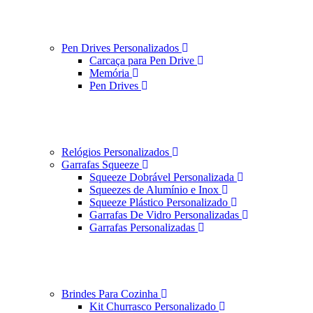
Pen Drives Personalizados
Carcaça para Pen Drive
Memória
Pen Drives
Relógios Personalizados
Garrafas Squeeze
Squeeze Dobrável Personalizada
Squeezes de Alumínio e Inox
Squeeze Plástico Personalizado
Garrafas De Vidro Personalizadas
Garrafas Personalizadas
Brindes Para Cozinha
Kit Churrasco Personalizado