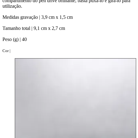
compartimento do pen drive brilhante, basta puxá-lo e girá-lo para
utilização.
Medidas gravação |
3,9 cm x 1,5 cm
Tamanho total |
9,1 cm x 2,7 cm
Peso (g) |
40
Cor |