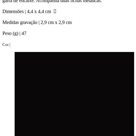
garra de encaixe. Acompanha duas fichas metálicas.
Dimensões |
4,4 x 4,4 cm
Medidas gravação |
2,9 cm x 2,9 cm
Peso (g) |
47
Cor |