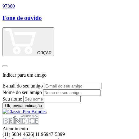
97360
1
Fone de ouvido
A
ORÇAR
Indicar para um amigo
E-mail do seu amigo
Nome do seu amigo
Seu nome
Ok, enviar indicação
Atendimento
(11) 5034-4626| 11 95947-5399