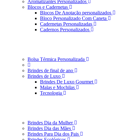
Aromatizantes Personalizados
Blocos e Cadernetas
Blocos De Anotação personalizados
Bloco Personalizado Com Caneta
Cadernetas Personalizadas
Cadernos Personalizados
Bolsa Térmica Personalizada
Brindes de final de ano
Brindes de Luxo
Brindes De Luxo Gourmet
Malas e Mochilas
Tecnologia
Brindes Dia da Mulher
Brindes Dia das Mães
Brindes Para Dia dos Pais
Brindes Ecológicos