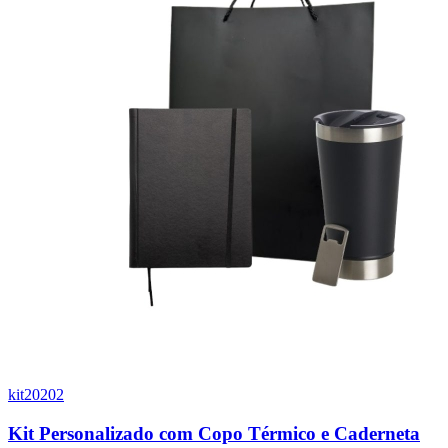
kit20202
1
Kit Personalizado com Copo Térmico e Caderneta