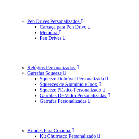
Pen Drives Personalizados
Carcaça para Pen Drive
Memória
Pen Drives
Relógios Personalizados
Garrafas Squeeze
Squeeze Dobrável Personalizada
Squeezes de Alumínio e Inox
Squeeze Plástico Personalizado
Garrafas De Vidro Personalizadas
Garrafas Personalizadas
Brindes Para Cozinha
Kit Churrasco Personalizado