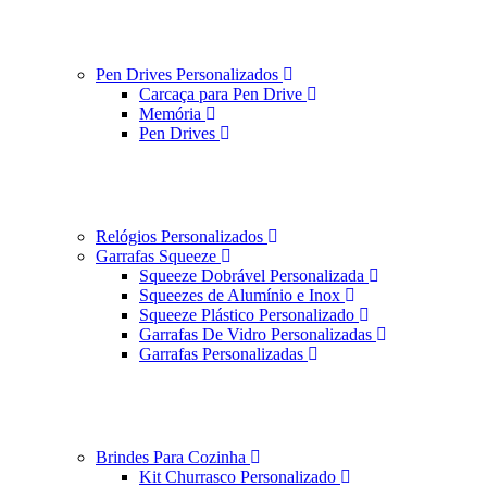
Pen Drives Personalizados
Carcaça para Pen Drive
Memória
Pen Drives
Relógios Personalizados
Garrafas Squeeze
Squeeze Dobrável Personalizada
Squeezes de Alumínio e Inox
Squeeze Plástico Personalizado
Garrafas De Vidro Personalizadas
Garrafas Personalizadas
Brindes Para Cozinha
Kit Churrasco Personalizado