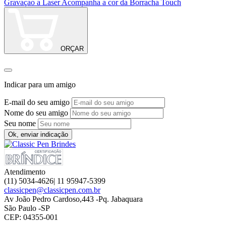
Gravaçao a Laser Acompanha a cor da Borracha Touch
F
P
ORÇAR
Indicar para um amigo
E-mail do seu amigo
Nome do seu amigo
Seu nome
Ok, enviar indicação
Atendimento
(11) 5034-4626| 11 95947-5399
classicpen@classicpen.com.br
Av João Pedro Cardoso,443 -Pq. Jabaquara
São Paulo -SP
CEP: 04355-001