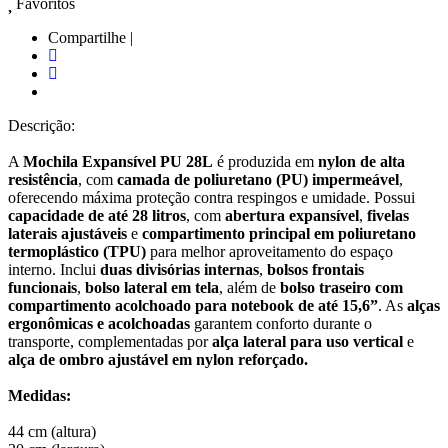
Favoritos
Compartilhe |
Descrição:
A
Mochila Expansível PU 28L
é produzida em
nylon de alta
resistência
, com
camada de poliuretano (PU) impermeável
,
oferecendo máxima proteção contra respingos e umidade. Possui
capacidade de até 28 litros
, com
abertura expansível
,
fivelas
laterais ajustáveis
e
compartimento principal em poliuretano
termoplástico (TPU)
para melhor aproveitamento do espaço
interno. Inclui
duas divisórias internas
,
bolsos frontais
funcionais
,
bolso lateral em tela
, além de
bolso traseiro com
compartimento acolchoado para notebook de até 15,6”
. As
alças
ergonômicas e acolchoadas
garantem conforto durante o
transporte, complementadas por
alça lateral para uso vertical
e
alça de ombro ajustável em nylon reforçado.
Medidas:
44 cm (altura)