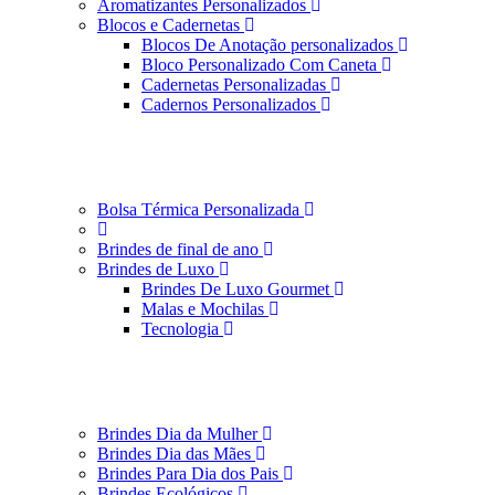
Aromatizantes Personalizados
Blocos e Cadernetas
Blocos De Anotação personalizados
Bloco Personalizado Com Caneta
Cadernetas Personalizadas
Cadernos Personalizados
Bolsa Térmica Personalizada
Brindes de final de ano
Brindes de Luxo
Brindes De Luxo Gourmet
Malas e Mochilas
Tecnologia
Brindes Dia da Mulher
Brindes Dia das Mães
Brindes Para Dia dos Pais
Brindes Ecológicos