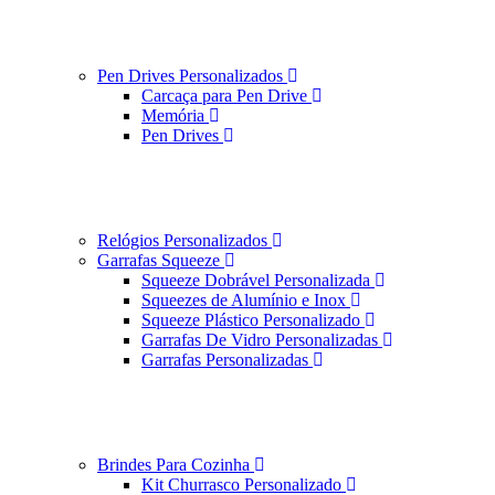
Pen Drives Personalizados
Carcaça para Pen Drive
Memória
Pen Drives
Relógios Personalizados
Garrafas Squeeze
Squeeze Dobrável Personalizada
Squeezes de Alumínio e Inox
Squeeze Plástico Personalizado
Garrafas De Vidro Personalizadas
Garrafas Personalizadas
Brindes Para Cozinha
Kit Churrasco Personalizado