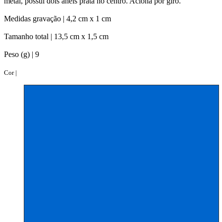
metal, possui dois aneis prata no centro. Aciona por giro.
Medidas gravação |
4,2 cm x 1 cm
Tamanho total |
13,5 cm x 1,5 cm
Peso (g) |
9
Cor |