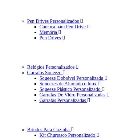
Pen Drives Personalizados
Carcaça para Pen Drive
Memória
Pen Drives
Relógios Personalizados
Garrafas Squeeze
Squeeze Dobrável Personalizada
Squeezes de Alumínio e Inox
Squeeze Plástico Personalizado
Garrafas De Vidro Personalizadas
Garrafas Personalizadas
Brindes Para Cozinha
Kit Churrasco Personalizado