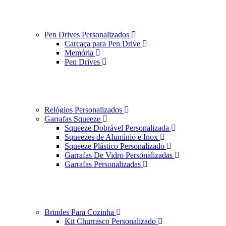
Pen Drives Personalizados
Carcaça para Pen Drive
Memória
Pen Drives
Relógios Personalizados
Garrafas Squeeze
Squeeze Dobrável Personalizada
Squeezes de Alumínio e Inox
Squeeze Plástico Personalizado
Garrafas De Vidro Personalizadas
Garrafas Personalizadas
Brindes Para Cozinha
Kit Churrasco Personalizado