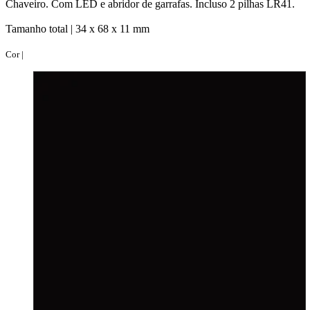
Chaveiro. Com LED e abridor de garrafas. Incluso 2 pilhas LR41.
Tamanho total |
34 x 68 x 11 mm
Cor |