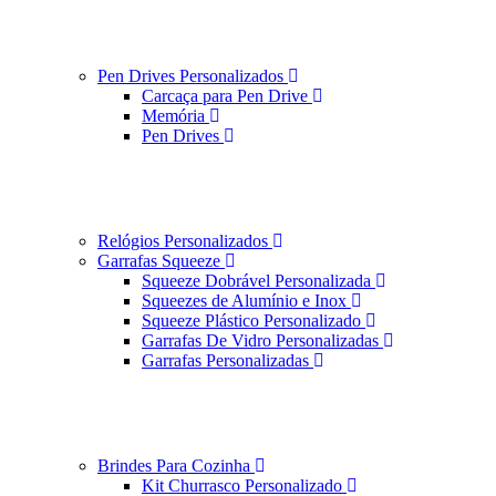
Pen Drives Personalizados
Carcaça para Pen Drive
Memória
Pen Drives
Relógios Personalizados
Garrafas Squeeze
Squeeze Dobrável Personalizada
Squeezes de Alumínio e Inox
Squeeze Plástico Personalizado
Garrafas De Vidro Personalizadas
Garrafas Personalizadas
Brindes Para Cozinha
Kit Churrasco Personalizado