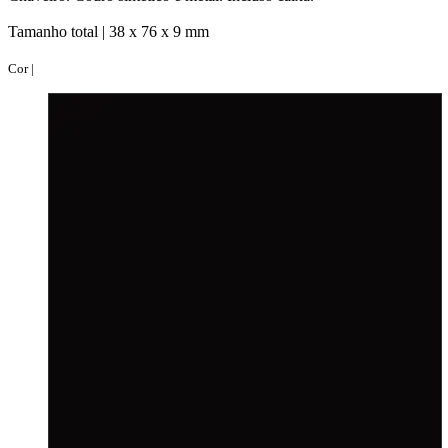
Tamanho total |
38 x 76 x 9 mm
Cor |